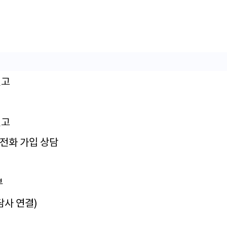
신고
신고
집전화 가입 상담
부
담사 연결)